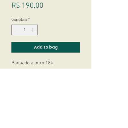
Preço
R$ 190,00
Quantidade
*
Add to bag
Banhado a ouro 18k.
Studio Massoni
contato@fmassoni.com​