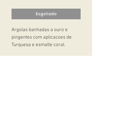
Esgotado
Argolas banhadas a ouro e
pingentes com aplicacoes de
Turquesa e esmalte coral.
Studio Massoni
contato@fmassoni.com​
© 2020
fmassoni.com
- design by
mandidesign.co