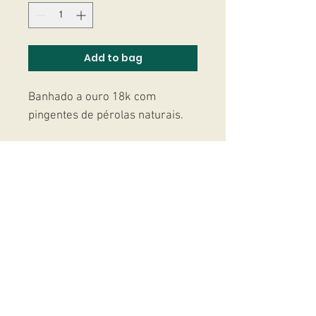
Add to bag
Banhado a ouro 18k com
pingentes de pérolas naturais.
Studio Massoni
contato@fmassoni.com​
© 2020
fmassoni.com
- design by
mandidesign.co