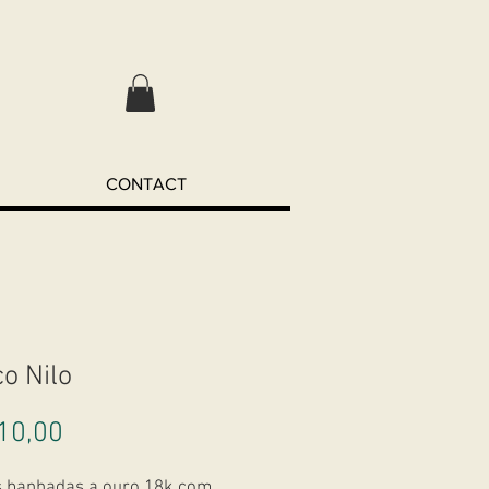
CONTACT
co Nilo
Preço
10,00
s banhadas a ouro 18k com