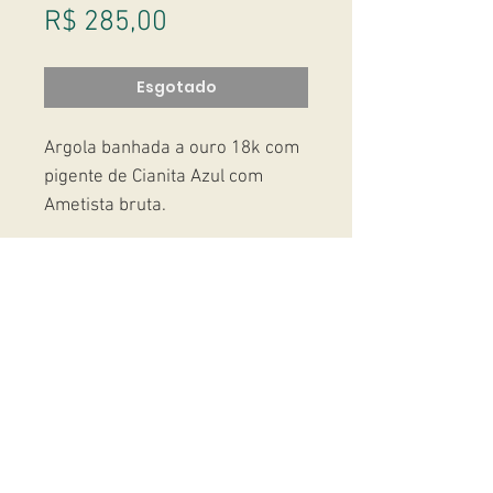
Preço
R$ 285,00
Esgotado
Argola banhada a ouro 18k com
pigente de Cianita Azul com
Ametista bruta.
18k gold plated hoops with a
Blue Kyanite and Amethyst
pendant.
Studio Massoni
contato@fmassoni.com​
© 2020
fmassoni.com
- design by
mandidesign.co