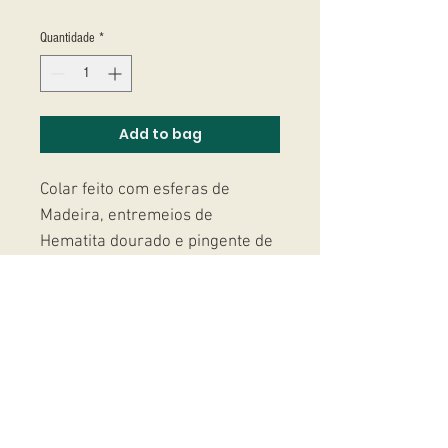
Quantidade
*
Add to bag
Colar feito com esferas de
Madeira, entremeios de
Hematita dourado e pingente de
coracao em madeira
trabalhada.
Fecho banhado a ouro 18k.
Studio Massoni
contato@fmassoni.com​