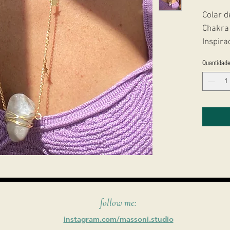
Colar d
Chakra
Inspira
sua alm
Quantidad
acompa
Feito 
estreli
follow me:
instagram.com/massoni.studio