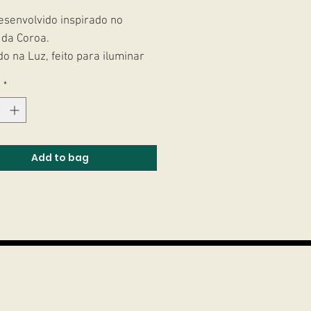
esenvolvido inspirado no
 da Coroa.
do na Luz, feito para iluminar
a, mente e espirito. te
e
*
nhando no dia a dia.
com corrente dourada de
nha e uma Pedra da Lua.
Add to bag