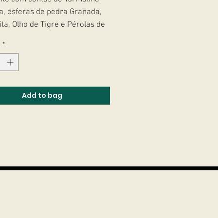
a, esferas de pedra Granada,
ta, Olho de Tigre e Pérolas de
oce.
e
*
 banhados a ouro 18k.
Add to bag