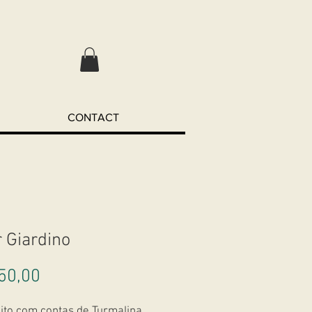
CONTACT
r Giardino
Preço
50,00
eito com contas de Turmalina