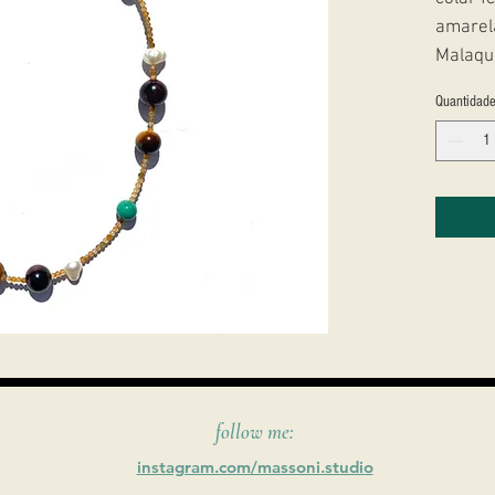
amarel
Malaqui
água d
Quantidad
Metais
follow me:
instagram.com/massoni.studio