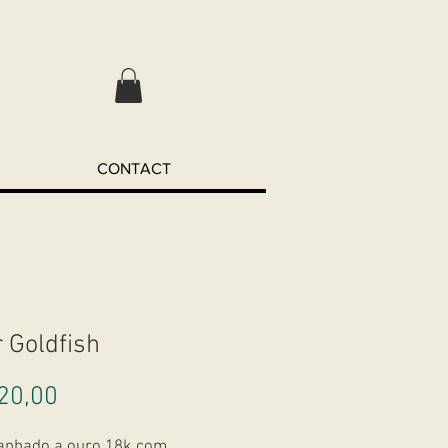
CONTACT
r Goldfish
Preço
20,00
banhado a ouro 18k com