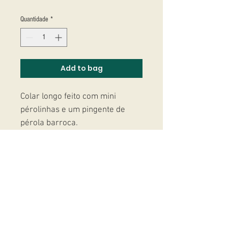
Quantidade
*
Add to bag
Colar longo feito com mini
pérolinhas e um pingente de
pérola barroca.
Studio Massoni
contato@fmassoni.com​