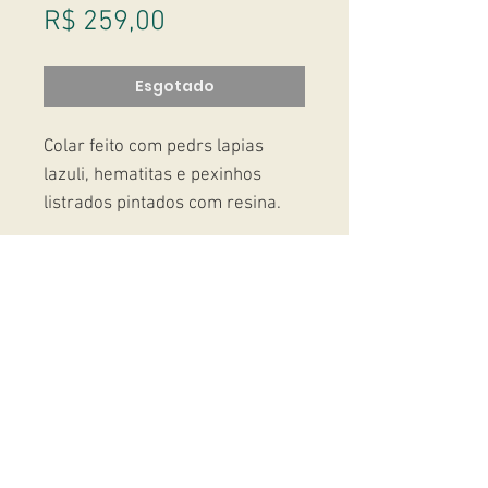
Preço
R$ 259,00
Esgotado
Colar feito com pedrs lapias
lazuli, hematitas e pexinhos
listrados pintados com resina.
Studio Massoni
contato@fmassoni.com​
© 2020
fmassoni.com
- design by
mandidesign.co