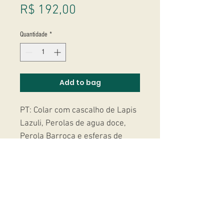
Preço
R$ 192,00
Quantidade
*
Add to bag
PT: Colar com cascalho de Lapis
Lazuli, Perolas de agua doce,
Perola Barroca e esferas de
Hematitas.
EN: Lapis Lazuli necklace, mixed
with fresh water Pearls, onde
Baroque Pearl and Hematites.
Studio Massoni