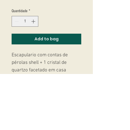
Quantidade
*
Add to bag
Escapulario com contas de
pérolas shell + 1 cristal de
quartzo facetado em casa
ponta.
Studio Massoni
contato@fmassoni.com​