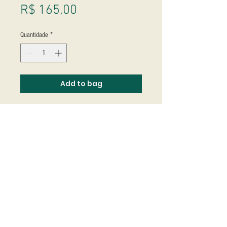
Preço
R$ 165,00
Quantidade
*
Add to bag
Studio Massoni
contato@fmassoni.com​
© 2020
fmassoni.com
- design by
mandidesign.co